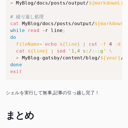
>
 MyBlog/docs/posts/output/
${markdownLis
# 繰り返し処理
cat
 MyBlog/docs/posts/output/
${markdownL
while
read
 -r line
;
do
fileName
=
`
echo
 $
{
line
}
|
cut
 -f 
4
 -d 
"
cat
${line}
|
sed
'1,4 s:/:-:g'
\
>
 MyBlog-gatsby/content/blog/
${year}
/
$
done
exit
シェルを実行して無事,記事の引っ越し完了！
まとめ