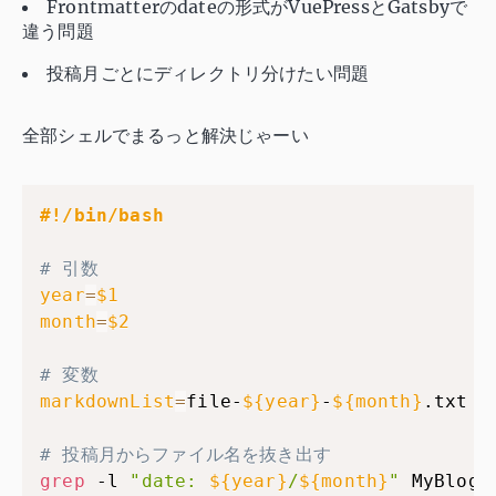
Frontmatterのdateの形式がVuePressとGatsbyで
違う問題
投稿月ごとにディレクトリ分けたい問題
全部シェルでまるっと解決じゃーい
#!/bin/bash
# 引数
year
=
$1
month
=
$2
# 変数
markdownList
=
file-
${year}
-
${month}
.txt

# 投稿月からファイル名を抜き出す
grep
 -l 
"date: 
${year}
/
${month}
"
 MyBlog/